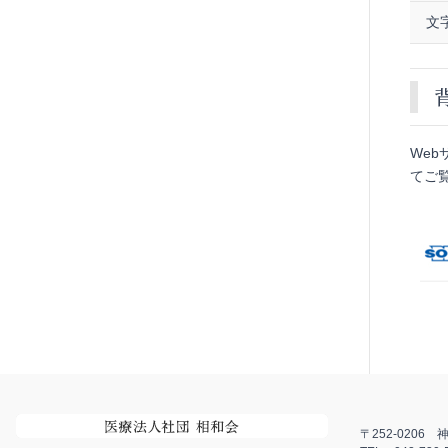
文
We
てご
〒252-0206
神