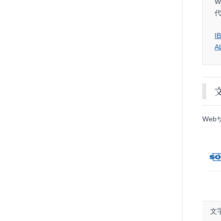
I
A
We
文