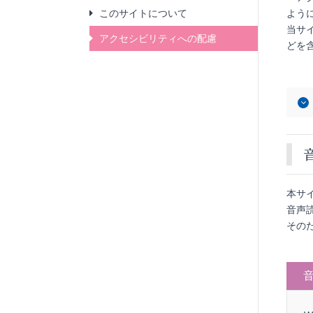
このサイトについて
よう
当サ
アクセシビリティへの配慮
どを
本サ
音声
その