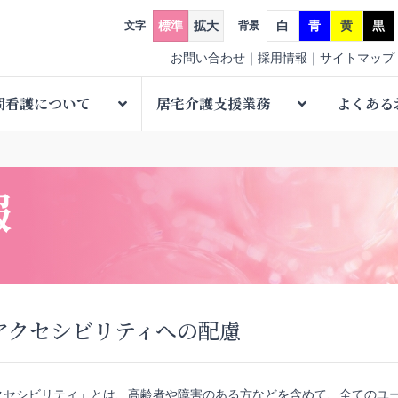
標準
拡大
白
青
黄
黒
文字
背景
お問い合わせ
採用情報
サイトマップ
問看護について
居宅介護支援業務
よくある
報
アクセシビリティへの配慮
クセシビリティ」とは、高齢者や障害のある方などを含めて、全てのユー